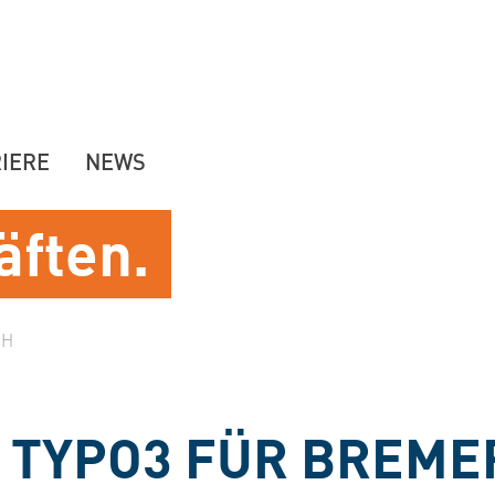
IERE
NEWS
äften.
BH
- TYPO3 FÜR BREM