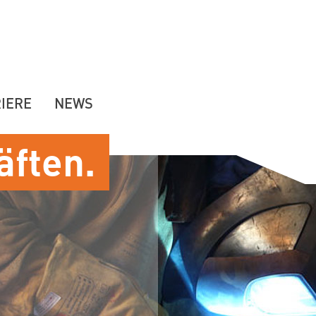
IERE
NEWS
äften.