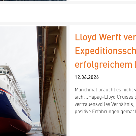
Lloyd Werft ve
Expeditionssch
erfolgreichem 
12.06.2026
Manchmal braucht es nicht v
sich: „Hapag-Lloyd Cruises p
vertrauensvolles Verhältnis
positive Erfahrungen gemach