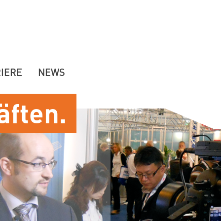
IERE
NEWS
äften.