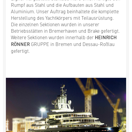
Rumpf aus Stahl und die Aufbauten aus Stahl und
Aluminium. Unser Auftrag beinhaltete die komplette
Herstellung des Yachtkörpers mit Teilausrüstung.
Die einzelnen Sektionen wurden in unserer
Betriebsstätten in Bremerhaven und Brake gefertigt.
Weitere Sektionen wurden innerhalb der
HEINRICH
RÖNNER
GRUPPE in Bremen und Dessau-Roßlau
gefertigt.