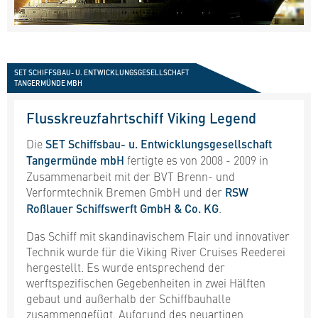
SET SCHIFFSBAU- U. ENTWICKLUNGSGESELLSCHAFT
TANGERMÜNDE MBH
Flusskreuzfahrtschiff Viking Legend
Die
SET Schiffsbau- u. Entwicklungsgesellschaft
Tangermünde mbH
fertigte es von 2008 - 2009 in
Zusammenarbeit mit der BVT Brenn- und
Verformtechnik Bremen GmbH und der
RSW
Roßlauer Schiffswerft GmbH & Co. KG
.
Das Schiff mit skandinavischem Flair und innovativer
Technik wurde für die Viking River Cruises Reederei
hergestellt. Es wurde entsprechend der
werftspezifischen Gegebenheiten in zwei Hälften
gebaut und außerhalb der Schiffbauhalle
zusammengefügt. Aufgrund des neuartigen