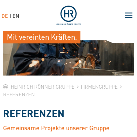
DE
EN
Mit vereinten Kräften.
HEINRICH RÖNNER GRUPPE
FIRMENGRUPPE
REFERENZEN
REFERENZEN
Gemeinsame Projekte unserer Gruppe