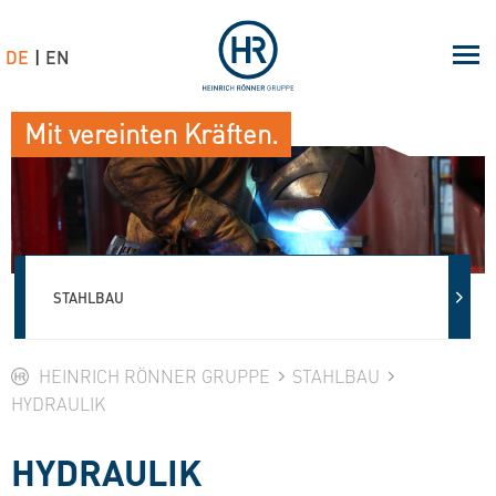
DE
EN
Mit vereinten Kräften.
STAHLBAU
HEINRICH RÖNNER GRUPPE
STAHLBAU
HYDRAULIK
HYDRAULIK