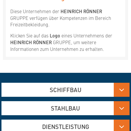
Diese Unternehmen der
HEINRICH RÖNNER
GRUPPE verfügen über Kompetenzen im Bereich
Freizeitbekleidung.
Klicken Sie auf das
Logo
eines Unternehmens der
HEINRICH RÖNNER
GRUPPE, um weitere
Informationen zum Unternehmen zu erhalten.
SCHIFFBAU
Aluminium-, Edelstahl- und Stahlfertigung
STAHLBAU
Brennschneiden und Verformen
Hydraulik
Aluminium- und Edelstahlfertigung
DIENSTLEISTUNG
Ingenieurleistung