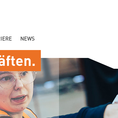
IERE
NEWS
äften.