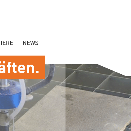
IERE
NEWS
äften.