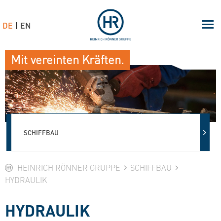
DE
EN
Mit vereinten Kräften.
SCHIFFBAU
HEINRICH RÖNNER GRUPPE
SCHIFFBAU
HYDRAULIK
HYDRAULIK