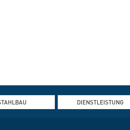
STAHLBAU
DIENSTLEISTUNG
und Edelstahlfertigung
Altbausanierung
den und Verformen
Brandschutz