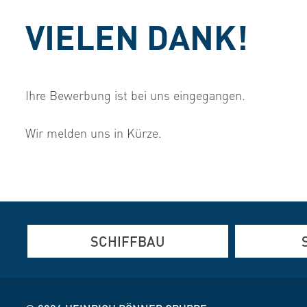
VIELEN DANK!
Ihre Bewerbung ist bei uns eingegangen.
Wir melden uns in Kürze.
SCHIFFBAU
Aluminium-, Edelstahl- und
Aluminium- 
Stahlfertigung
Brennschnei