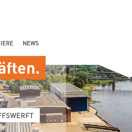
IERE
NEWS
äften.
FFSWERFT