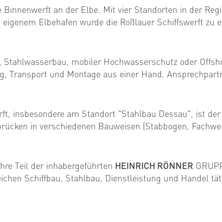
 Binnenwerft an der Elbe. Mit vier Standorten in der Reg
igenem Elbehafen wurde die Roßlauer Schiffswerft zu ei
, Stahlwasserbau, mobiler Hochwasserschutz oder Offshor
ng, Transport und Montage aus einer Hand. Ansprechpar
ft, insbesondere am Standort "Stahlbau Dessau", ist de
cken in verschiedenen Bauweisen (Stabbogen, Fachwerk,
ahre Teil der inhabergeführten
HEINRICH RÖNNER
GRUPPE
eichen Schiffbau, Stahlbau, Dienstleistung und Handel täti