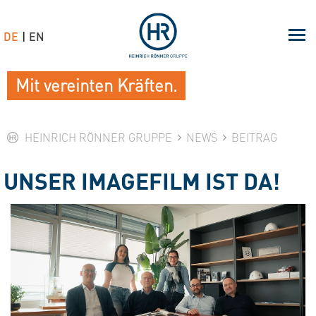
DE
EN
Mit vereinten Kräften.
HEINRICH RÖNNER GRUPPE
NEWS
BEITRAG
UNSER IMAGEFILM IST DA!