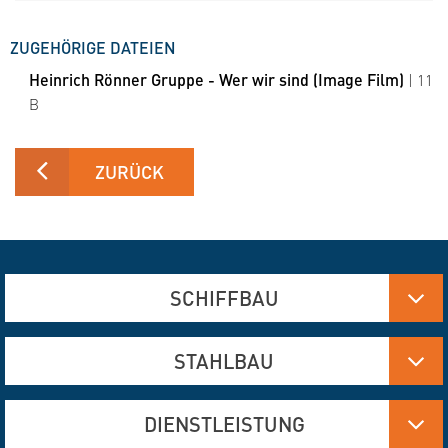
ZUGEHÖRIGE DATEIEN
Heinrich Rönner Gruppe - Wer wir sind (Image Film)
| 11
B
ZURÜCK
SCHIFFBAU
Aluminium-, Edelstahl- und Stahlfertigung
STAHLBAU
Brennschneiden und Verformen
Hydraulik
Aluminium- und Edelstahlfertigung
DIENSTLEISTUNG
Ingenieurleistung
Brennschneiden und Verformen