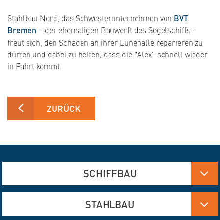
Stahlbau Nord, das Schwesterunternehmen von
BVT
Bremen
– der ehemaligen Bauwerft des Segelschiffs –
freut sich, den Schaden an ihrer Lunehalle reparieren zu
dürfen und dabei zu helfen, dass die "Alex" schnell wieder
in Fahrt kommt.
ZURÜCK
SCHIFFBAU
Aluminium-, Edelstahl- und Stahlfertigung
STAHLBAU
Brennschneiden und Verformen