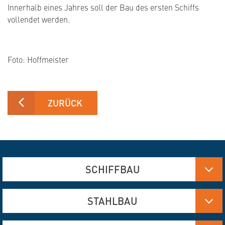
Innerhalb eines Jahres soll der Bau des ersten Schiffs
vollendet werden.
Foto: Hoffmeister
ZURÜCK
SCHIFFBAU
Aluminium-, Edelstahl- und Stahlfertigung
STAHLBAU
Brennschneiden und Verformen
Hydraulik