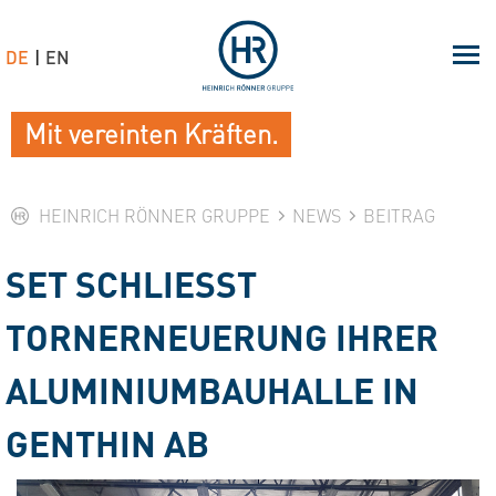
DE
EN
Mit vereinten Kräften.
HEINRICH RÖNNER GRUPPE
NEWS
BEITRAG
SET SCHLIESST T
ORNERNEUERUNG IHRER A
LUMINIUMBAUHALLE IN G
ENTHIN AB