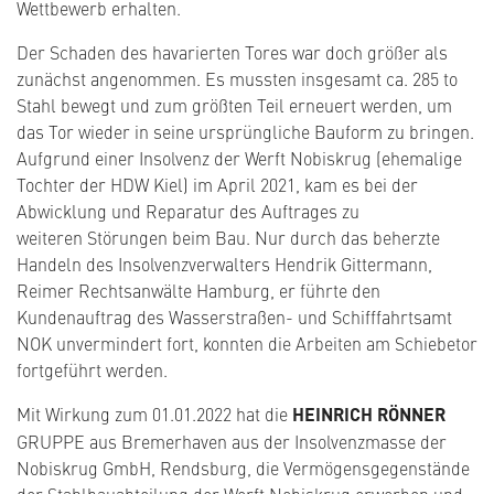
Wettbewerb erhalten.
Der Schaden des havarierten Tores war doch größer als
zunächst angenommen. Es mussten insgesamt ca. 285 to
Stahl bewegt und zum größten Teil erneuert werden, um
das Tor wieder in seine ursprüngliche Bauform zu bringen.
Aufgrund einer Insolvenz der Werft Nobiskrug (ehemalige
Tochter der HDW Kiel) im April 2021, kam es bei der
Abwicklung und Reparatur des Auftrages zu
weiteren Störungen beim Bau. Nur durch das beherzte
Handeln des Insolvenzverwalters Hendrik Gittermann,
Reimer Rechtsanwälte Hamburg, er führte den
Kundenauftrag des Wasserstraßen- und Schifffahrtsamt
NOK unvermindert fort, konnten die Arbeiten am Schiebetor
fortgeführt werden.
Mit Wirkung zum 01.01.2022 hat die
HEINRICH RÖNNER
GRUPPE aus Bremerhaven aus der Insolvenzmasse der
Nobiskrug GmbH, Rendsburg, die Vermögensgegenstände
der Stahlbauabteilung der Werft Nobiskrug erworben und