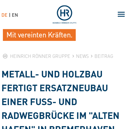
DE
EN
Mit vereinten Kräften.
HEINRICH RÖNNER GRUPPE
NEWS
BEITRAG
METALL- UND HOLZBAU
FERTIGT ERSATZNEUBAU
EINER FUSS- UND R
ADWEGBRÜCKE IM "ALTEN H
AFEN" IN BREMERHAVEN