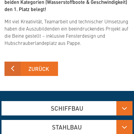
beiden Kategorien (Wasserstoffboote & Geschwindigkeit)
den 1. Platz belegt!
Mit viel Kreativität, Teamarbeit und technischer Umsetzung
haben die Auszubildenden ein beeindruckendes Projekt auf
die Beine gestellt – inklusive Fensterdesign und
Hubschrauberlandeplatz aus Pappe.
ZURÜCK
SCHIFFBAU
Aluminium-, Edelstahl- und Stahlfertigung
STAHLBAU
Brennschneiden und Verformen