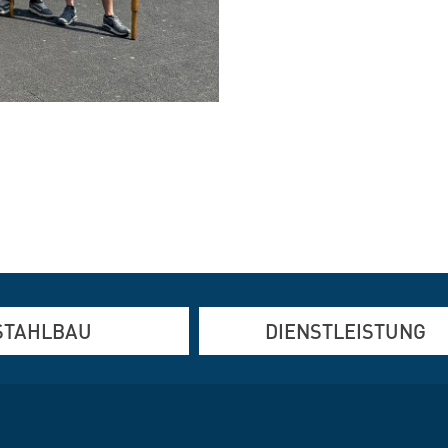
STAHLBAU
DIENSTLEISTUNG
und Edelstahlfertigung
Altbausanierung
den und Verformen
Brandschutz
Elektrotechnik