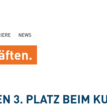
IERE
NEWS
äften.
N 3. PLATZ BEIM K