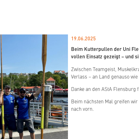
19.06.2025
Beim Kutterpullen der Uni Fl
vollen Einsatz gezeigt – und s
Zwischen Teamgeist, Muskelkra
Verlass – an Land genauso wie
Danke an den AStA Flensburg fü
Beim nächsten Mal greifen wir 
nach vorn.