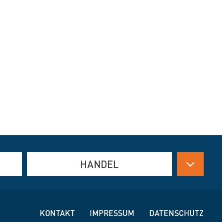
HANDEL
Antriebstechnik
Arbeitsschutzbekleidung
KONTAKT
IMPRESSUM
DATENSCHUTZ
Armaturen