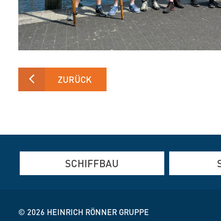
ZURÜCK
SCHIFFBAU
Aluminium-, Edelstahl- und
Aluminium- 
Stahlfertigung
Brennschnei
© 2026
HEINRICH RÖNNER GRUPPE
Brennschneiden und Verformen
Brückenbau