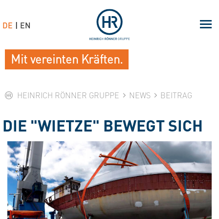
DE
EN
Mit vereinten Kräften.
HEINRICH RÖNNER GRUPPE
NEWS
BEITRAG
DIE "WIETZE" BEWEGT SICH