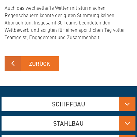
Auch das wechselhafte Wetter mit stürmischen
Regenschauern konnte der guten Stimmung keinen
Abbruch tun. Insgesamt 30 Teams beendeten den
Wettbewerb und sorgten für einen sportlichen Tag voller
Teamgeist, Engagement und Zusammenhalt.
ZURÜCK
SCHIFFBAU
Aluminium-, Edelstahl- und Stahlfertigung
STAHLBAU
Brennschneiden und Verformen
Hydraulik