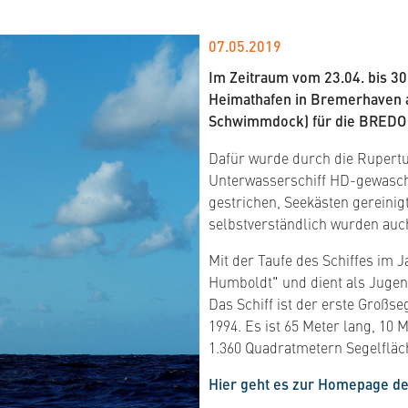
07.05.2019
Im Zeitraum vom 23.04. bis 30
Heimathafen in Bremerhaven a
Schwimmdock) für die BREDO
Dafür wurde durch die Rupert
Unterwasserschiff HD-gewasche
gestrichen, Seekästen gereini
selbstverständlich wurden au
Mit der Taufe des Schiffes im J
Humboldt" und dient als Jugen
Das Schiff ist der erste Großs
1994. Es ist 65 Meter lang, 10 
1.360 Quadratmetern Segelfläc
Hier geht es zur Homepage de