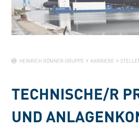
HEINRICH RÖNNER GRUPPE
KARRIERE
STELLE
TECHNISCHE/R P
UND ANLAGENKON