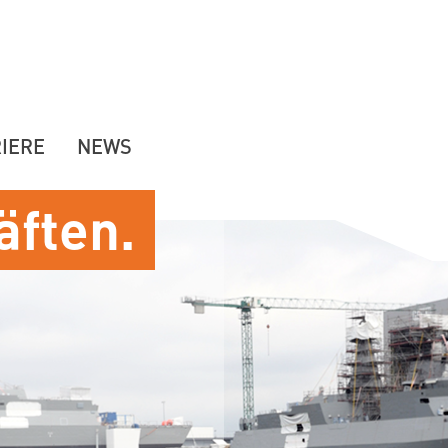
IERE
NEWS
äften.