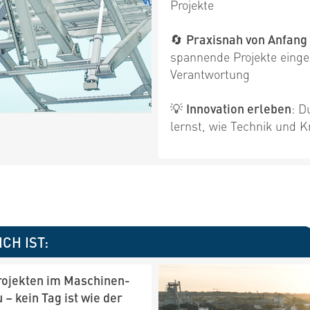
Projekte
🔄
Praxisnah von Anfang
spannende Projekte eing
Verantwortung
💡
Innovation erleben
: D
lernst, wie Technik und 
CH IST:
Projekten im Maschinen-
– kein Tag ist wie der