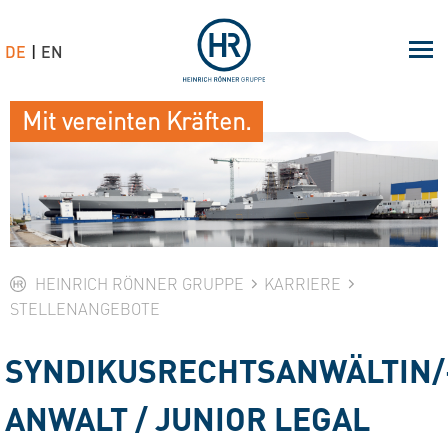
DE
EN
Mit vereinten Kräften.
HEINRICH RÖNNER GRUPPE
KARRIERE
STELLENANGEBOTE
SYNDIKUSRECHTSANWÄLTIN/
ANWALT / JUNIOR LEGAL