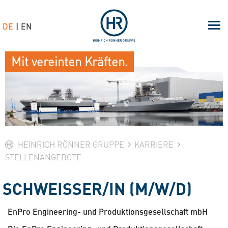
DE
EN
Mit vereinten Kräften.
HEINRICH RÖNNER GRUPPE
KARRIERE
STELLENANGEBOTE
SCHWEISSER/IN (M/W/D)
EnPro Engineering- und Produktions­gesellschaft mbH