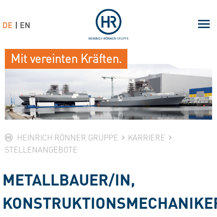
DE
EN
Mit vereinten Kräften.
HEINRICH RÖNNER GRUPPE
KARRIERE
STELLENANGEBOTE
METALLBAUER/IN,
KONSTRUKTIONSMECHANIKER