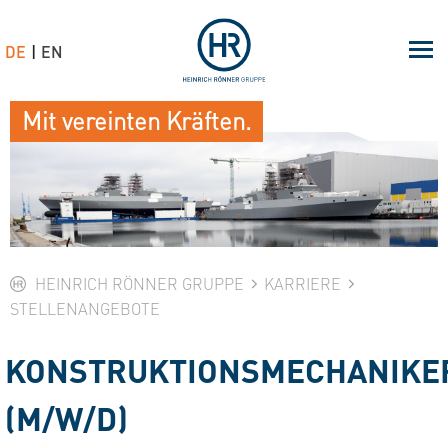
DE
EN
Mit vereinten Kräften.
HEINRICH RÖNNER GRUPPE
KARRIERE
STELLENANGEBOTE
KONSTRUKTIONSMECHANIKE
(M/W/D)