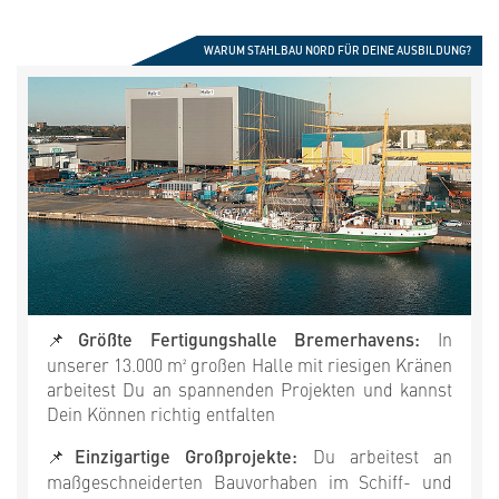
WARUM STAHLBAU NORD FÜR DEINE AUSBILDUNG?
📌
Größte Fertigungshalle Bremerhavens:
In
unserer 13.000 m² großen Halle mit riesigen Kränen
arbeitest Du an spannenden Projekten und kannst
Dein Können richtig entfalten
📌
Einzigartige Großprojekte:
Du arbeitest an
maßgeschneiderten Bauvorhaben im Schiff- und