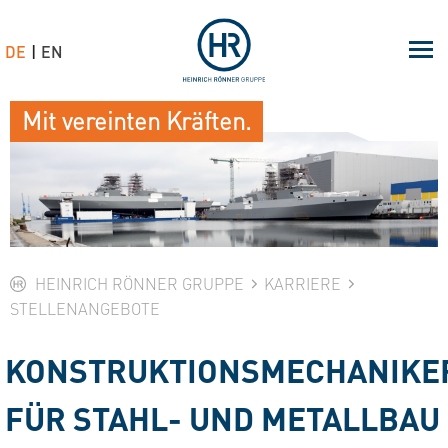
DE
EN
Mit vereinten Kräften.
HEINRICH RÖNNER GRUPPE
KARRIERE
STELLENANGEBOTE
KONSTRUKTIONSMECHANIKE
FÜR STAHL- UND METALLBAU