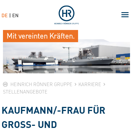
DE
EN
Mit vereinten Kräften.
HEINRICH RÖNNER GRUPPE
KARRIERE
STELLENANGEBOTE
KAUFMANN/-FRAU FÜR
GROSS- UND A