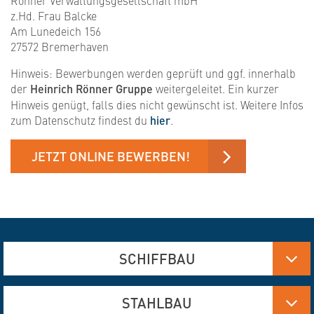
Rönner Verwaltungsgesellschaft mbH
z.Hd. Frau Balcke
Am Lunedeich 156
27572 Bremerhaven
Hinweis: Bewerbungen werden geprüft und ggf. innerhalb
der
Heinrich Rönner Gruppe
weitergeleitet. Ein kurzer
Hinweis genügt, falls dies nicht gewünscht ist. Weitere Infos
zum Datenschutz findest du
hier
.
JETZT ONLINE BEWERBEN!
SCHIFFBAU
Aluminium-, Edelstahl- und Stahlfertigung
STAHLBAU