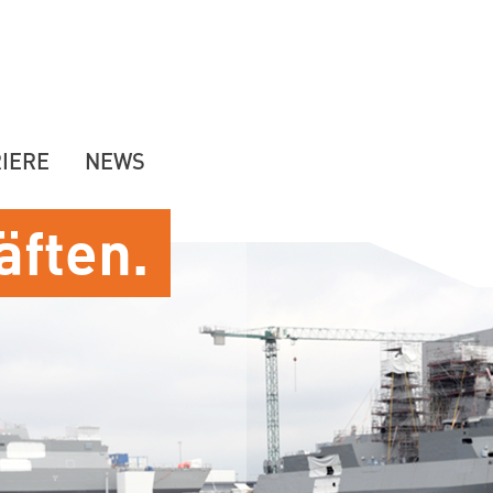
IERE
NEWS
äften.