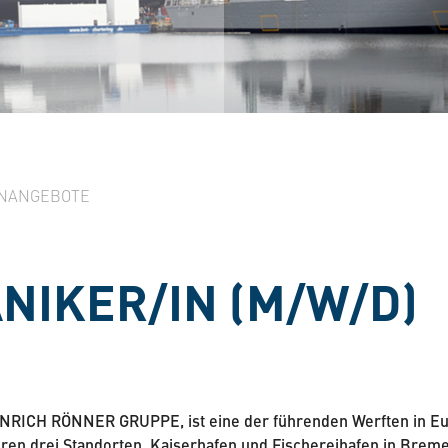
NANGEBOTE
NIKER/IN (M/W/D)
ICH RÖNNER GRUPPE, ist eine der führenden Werften in Eur
en drei Standorten, Kaiserhafen und Fischereihafen in Brem