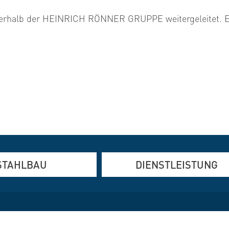
erhalb der HEINRICH RÖNNER GRUPPE weitergeleitet. Ein 
STAHLBAU
DIENSTLEISTUNG
und Edelstahlfertigung
Altbausanierung
den und Verformen
Brandschutz
Elektrotechnik