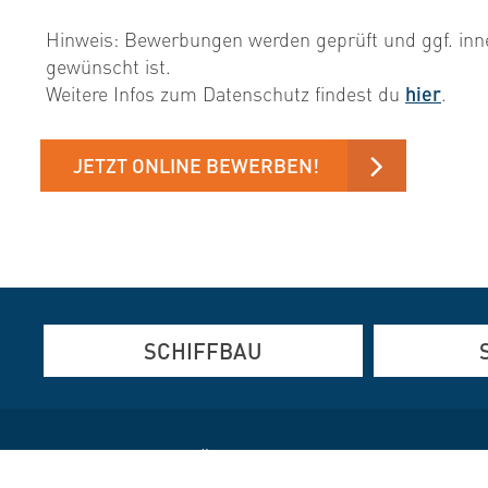
Hinweis: Bewerbungen werden geprüft und ggf. inn
gewünscht ist.
Weitere Infos zum Datenschutz findest du
hier
.
JETZT ONLINE BEWERBEN!
SCHIFFBAU
Aluminium-, Edelstahl- und
Aluminium- 
Stahlfertigung
Brennschnei
© 2026
HEINRICH RÖNNER GRUPPE
Brennschneiden und Verformen
Brückenbau
Hydraulik