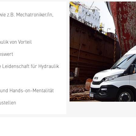
e z.B. Mechatroniker/in,
lik von Vorteil
nswert
e Leidenschaft für Hydraulik
 und Hands-on-Mentalität
ustellen