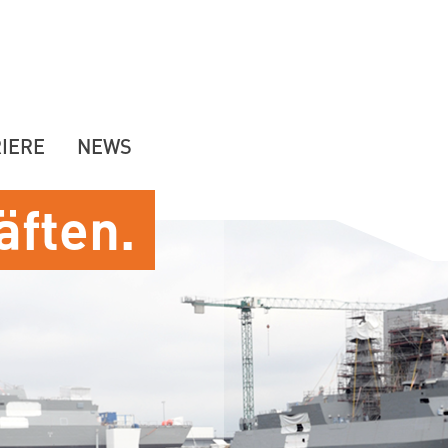
IERE
NEWS
äften.