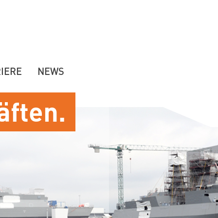
IERE
NEWS
äften.