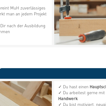
vereint MuH zuverlässiges
kt man an jedem Projekt
 Dir nach der Ausbildung
nehmen
✓ Du hast einen
Hauptsc
✓ Du arbeitest gerne mi
Handwerk
✓ Du bist motiviert, neug