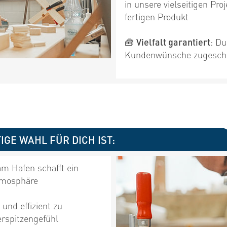
in unsere vielseitigen Pr
fertigen Produkt
🧰
Vielfalt garantiert
: Du
Kundenwünsche zugeschnit
GE WAHL FÜR DICH IST:
am Hafen schafft ein
tmosphäre
 und effizient zu
erspitzengefühl