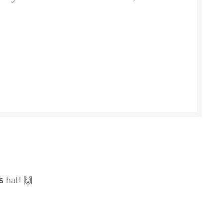
s
hat! 🙌