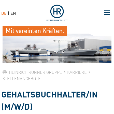
DE
EN
Mit vereinten Kräften.
HEINRICH RÖNNER GRUPPE
KARRIERE
STELLENANGEBOTE
GEHALTSBUCHHALTER/IN
(M/W/D)