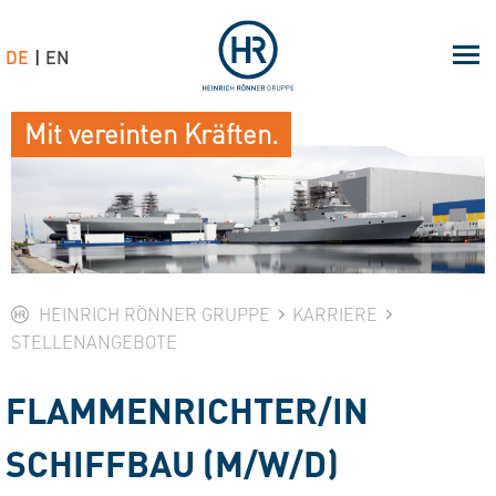
DE
EN
Mit vereinten Kräften.
HEINRICH RÖNNER GRUPPE
KARRIERE
STELLENANGEBOTE
FLAMMENRICHTER/IN
SCHIFFBAU (M/W/D)