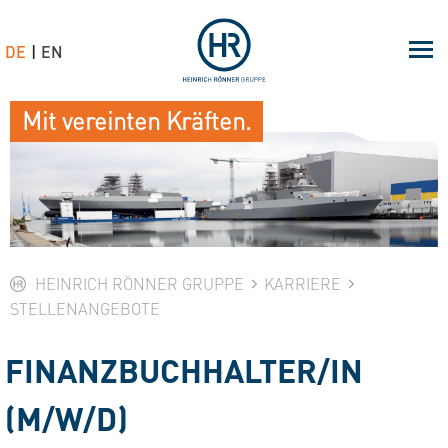
DE
EN
Mit vereinten Kräften.
HEINRICH RÖNNER GRUPPE
KARRIERE
STELLENANGEBOTE
FINANZBUCHHALTER/IN
(M/W/D)