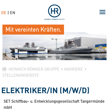
DE
EN
Mit vereinten Kräften.
HEINRICH RÖNNER GRUPPE
KARRIERE
STELLENANGEBOTE
ELEKTRIKER/IN (M/W/D)
SET Schiffbau- u. Entwicklungs­gesellschaft Tangermünde
mbH