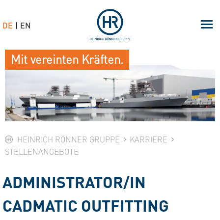
DE
EN
Mit vereinten Kräften.
HEINRICH RÖNNER GRUPPE
KARRIERE
STELLENANGEBOTE
ADMINISTRATOR/IN
CADMATIC OUTFITTING