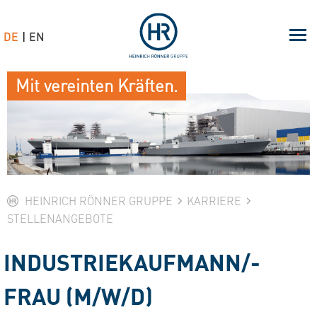
DE
EN
Mit vereinten Kräften.
HEINRICH RÖNNER GRUPPE
KARRIERE
STELLENANGEBOTE
INDUSTRIEKAUFMANN/-
FRAU (M/W/D)