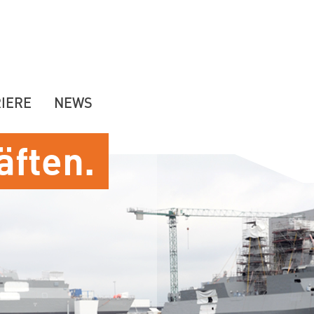
IERE
NEWS
äften.