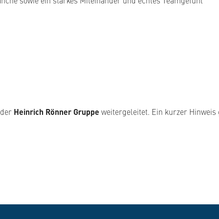
nche sowie ein starkes Miteinander und echtes Teamgefühl
 der
Heinrich Rönner Gruppe
weitergeleitet. Ein kurzer Hinweis 