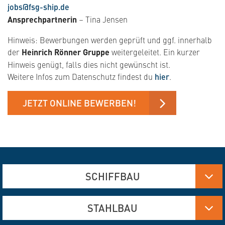
jobs@fsg-ship.de
Ansprechpartnerin
– Tina Jensen
Hinweis: Bewerbungen werden geprüft und ggf. innerhalb
der
Heinrich Rönner Gruppe
weitergeleitet. Ein kurzer
Hinweis genügt, falls dies nicht gewünscht ist.
Weitere Infos zum Datenschutz findest du
hier
.
JETZT ONLINE BEWERBEN!
SCHIFFBAU
Aluminium-, Edelstahl- und Stahlfertigung
STAHLBAU
Brennschneiden und Verformen