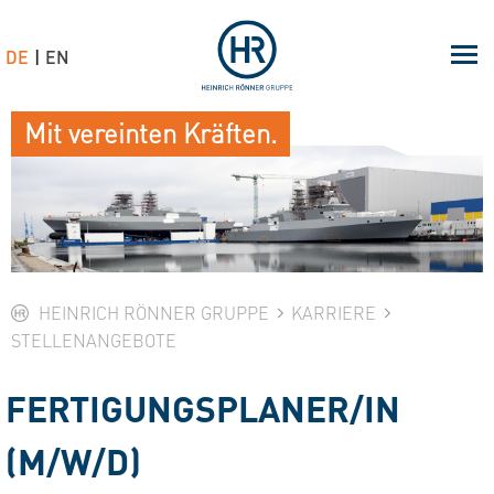
DE
EN
Mit vereinten Kräften.
HEINRICH RÖNNER GRUPPE
KARRIERE
STELLENANGEBOTE
FERTIGUNGSPLANER/IN
(M/W/D)