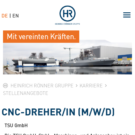
DE
EN
Mit vereinten Kräften.
HEINRICH RÖNNER GRUPPE
KARRIERE
STELLENANGEBOTE
CNC-DREHER/IN (M/W/D)
TSU GmbH