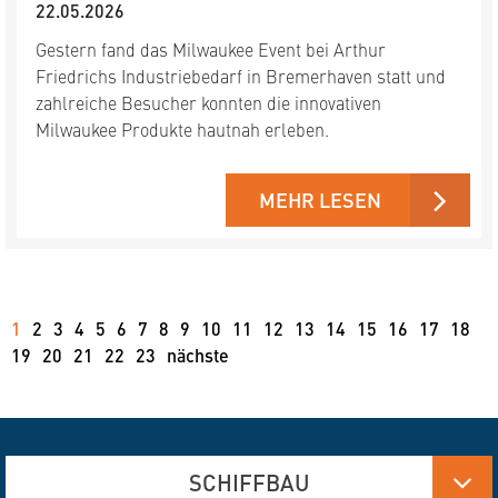
22.05.2026
Gestern fand das Milwaukee Event bei Arthur
Friedrichs Industriebedarf in Bremerhaven statt und
zahlreiche Besucher konnten die innovativen
Milwaukee Produkte hautnah erleben.
MEHR LESEN
1
2
3
4
5
6
7
8
9
10
11
12
13
14
15
16
17
18
19
20
21
22
23
nächste
SCHIFFBAU