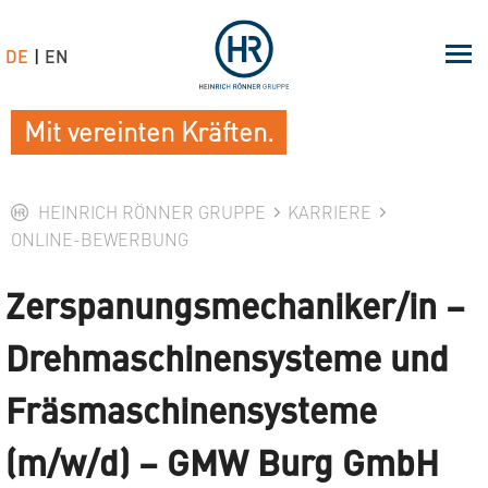
DE
EN
Mit vereinten Kräften.
HEINRICH RÖNNER GRUPPE
KARRIERE
ONLINE-BEWERBUNG
Zerspanungsmechaniker/in –
Drehmaschinensysteme und
Fräsmaschinensysteme
(m/w/d) – GMW Burg GmbH