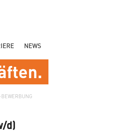
IERE
NEWS
äften.
E-BEWERBUNG
w/d)