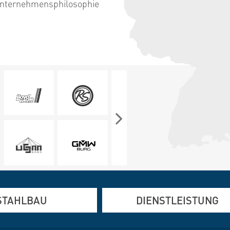
 Unternehmensphilosophie
STAHLBAU
DIENSTLEISTUNG
und Edelstahlfertigung
Altbausanierung