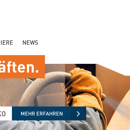
IERE
NEWS
äften.
KO
MEHR ERFAHREN